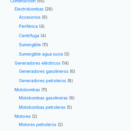
Construcción
55
Electrobombas
28
Accesorios
6
Periférica
4
Centrífuga
4
Sumergible
11
Sumergible agua sucia
3
Generadores eléctricos
14
Generadores gasolineros
6
Generadores petroleros
8
Motobombas
11
Motobombas gasolineras
6
Motobombas petroleras
5
Motores
2
Motores petroleros
2