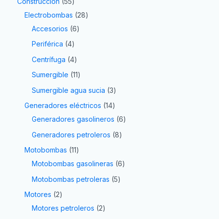
Construcción
55
Electrobombas
28
Accesorios
6
Periférica
4
Centrífuga
4
Sumergible
11
Sumergible agua sucia
3
Generadores eléctricos
14
Generadores gasolineros
6
Generadores petroleros
8
Motobombas
11
Motobombas gasolineras
6
Motobombas petroleras
5
Motores
2
Motores petroleros
2