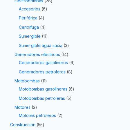
Electrobombas
28
Accesorios
6
Periférica
4
Centrífuga
4
Sumergible
11
Sumergible agua sucia
3
Generadores eléctricos
14
Generadores gasolineros
6
Generadores petroleros
8
Motobombas
11
Motobombas gasolineras
6
Motobombas petroleras
5
Motores
2
Motores petroleros
2
Construcción
55