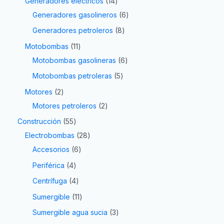
Generadores eléctricos
14
Generadores gasolineros
6
Generadores petroleros
8
Motobombas
11
Motobombas gasolineras
6
Motobombas petroleras
5
Motores
2
Motores petroleros
2
Construcción
55
Electrobombas
28
Accesorios
6
Periférica
4
Centrífuga
4
Sumergible
11
Sumergible agua sucia
3