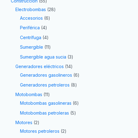
Construcción
55
Electrobombas
28
Accesorios
6
Periférica
4
Centrífuga
4
Sumergible
11
Sumergible agua sucia
3
Generadores eléctricos
14
Generadores gasolineros
6
Generadores petroleros
8
Motobombas
11
Motobombas gasolineras
6
Motobombas petroleras
5
Motores
2
Motores petroleros
2