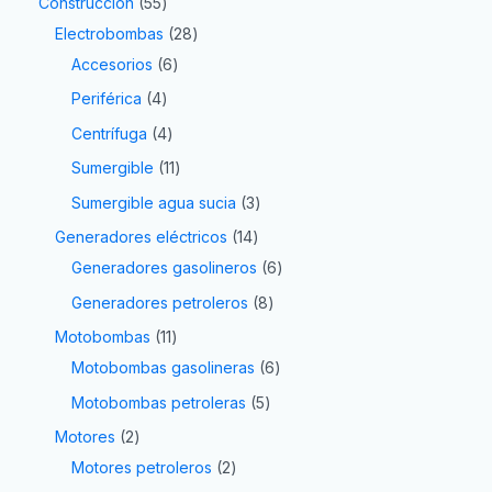
Construcción
55
Electrobombas
28
Accesorios
6
Periférica
4
Centrífuga
4
Sumergible
11
Sumergible agua sucia
3
Generadores eléctricos
14
Generadores gasolineros
6
Generadores petroleros
8
Motobombas
11
Motobombas gasolineras
6
Motobombas petroleras
5
Motores
2
Motores petroleros
2