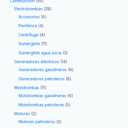
Construcción
55
Electrobombas
28
Accesorios
6
Periférica
4
Centrífuga
4
Sumergible
11
Sumergible agua sucia
3
Generadores eléctricos
14
Generadores gasolineros
6
Generadores petroleros
8
Motobombas
11
Motobombas gasolineras
6
Motobombas petroleras
5
Motores
2
Motores petroleros
2