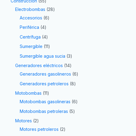
Construcción
55
Electrobombas
28
Accesorios
6
Periférica
4
Centrífuga
4
Sumergible
11
Sumergible agua sucia
3
Generadores eléctricos
14
Generadores gasolineros
6
Generadores petroleros
8
Motobombas
11
Motobombas gasolineras
6
Motobombas petroleras
5
Motores
2
Motores petroleros
2