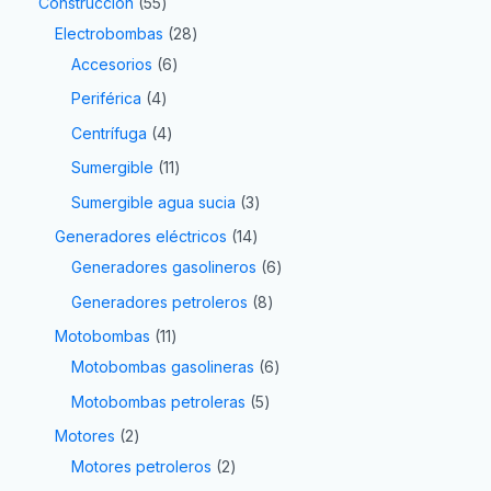
Construcción
55
Electrobombas
28
Accesorios
6
Periférica
4
Centrífuga
4
Sumergible
11
Sumergible agua sucia
3
Generadores eléctricos
14
Generadores gasolineros
6
Generadores petroleros
8
Motobombas
11
Motobombas gasolineras
6
Motobombas petroleras
5
Motores
2
Motores petroleros
2