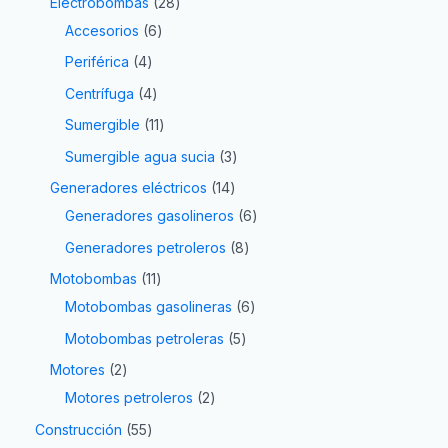
Electrobombas
28
Accesorios
6
Periférica
4
Centrífuga
4
Sumergible
11
Sumergible agua sucia
3
Generadores eléctricos
14
Generadores gasolineros
6
Generadores petroleros
8
Motobombas
11
Motobombas gasolineras
6
Motobombas petroleras
5
Motores
2
Motores petroleros
2
Construcción
55