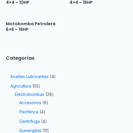
4×4 – 10HP
4×4 – 16HP
Motobomba Petrolera
6×6 – 16HP
Categorías
Aceites Lubricantes
4
Agricultura
55
Electrobombas
28
Accesorios
6
Periférica
4
Centrífuga
4
Sumergible
11