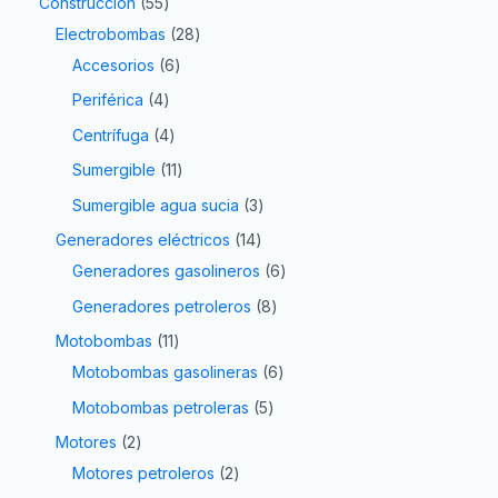
Construcción
55
Electrobombas
28
Accesorios
6
Periférica
4
Centrífuga
4
Sumergible
11
Sumergible agua sucia
3
Generadores eléctricos
14
Generadores gasolineros
6
Generadores petroleros
8
Motobombas
11
Motobombas gasolineras
6
Motobombas petroleras
5
Motores
2
Motores petroleros
2