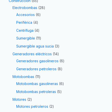
Construcción
55
Electrobombas
28
Accesorios
6
Periférica
4
Centrífuga
4
Sumergible
11
Sumergible agua sucia
3
Generadores eléctricos
14
Generadores gasolineros
6
Generadores petroleros
8
Motobombas
11
Motobombas gasolineras
6
Motobombas petroleras
5
Motores
2
Motores petroleros
2