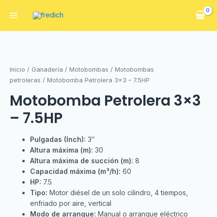
Inicio
/
Ganadería
/
Motobombas
/
Motobombas
petroleras
/ Motobomba Petrolera 3×3 – 7.5HP
Motobomba Petrolera 3×3
– 7.5HP
Pulgadas (Inch):
3″
Altura máxima (m):
30
Altura máxima de succión (m):
8
Capacidad máxima (m³/h):
60
HP:
7.5
Tipo:
Motor diésel de un solo cilindro, 4 tiempos,
enfriado por aire, vertical
Modo de arranque:
Manual o arranque eléctrico