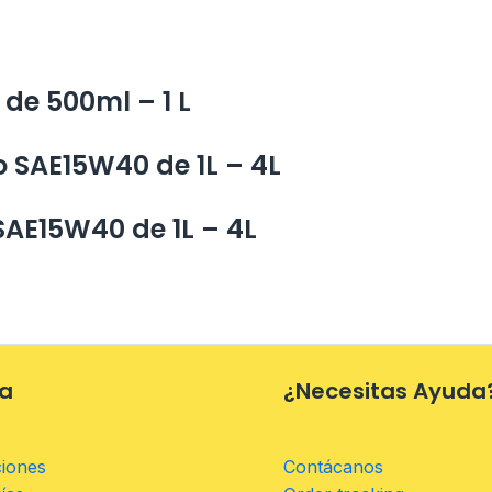
de 500ml – 1 L
 SAE15W40 de 1L – 4L
SAE15W40 de 1L – 4L
a
¿Necesitas Ayuda
iones
Contácanos