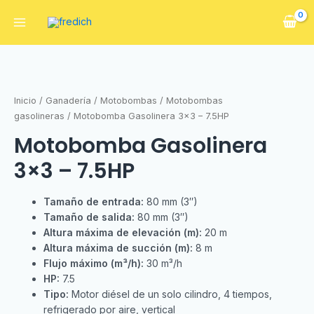
Inicio
/
Ganadería
/
Motobombas
/
Motobombas
gasolineras
/ Motobomba Gasolinera 3×3 – 7.5HP
Motobomba Gasolinera
3×3 – 7.5HP
Tamaño de entrada:
80 mm (3″)
Tamaño de salida:
80 mm (3″)
Altura máxima de elevación (m):
20 m
Altura máxima de succión (m):
8 m
Flujo máximo (m³/h):
30 m³/h
HP:
7.5
Tipo:
Motor diésel de un solo cilindro, 4 tiempos,
refrigerado por aire, vertical