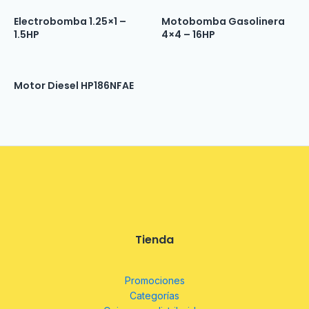
Electrobomba 1.25×1 –
Motobomba Gasolinera
1.5HP
4×4 – 16HP
Motor Diesel HP186NFAE
Tienda
Promociones
Categorías