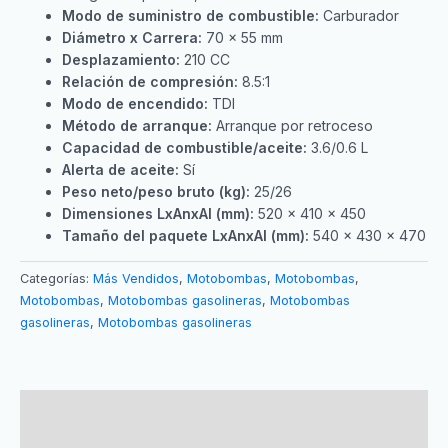
Modo de suministro de combustible:
Carburador
Diámetro x Carrera:
70 x 55 mm
Desplazamiento:
210 CC
Relación de compresión:
8.5:1
Modo de encendido:
TDI
Método de arranque:
Arranque por retroceso
Capacidad de combustible/aceite:
3.6/0.6 L
Alerta de aceite:
Sí
Peso neto/peso bruto (kg):
25/26
Dimensiones LxAnxAl (mm):
520 x 410 x 450
Tamaño del paquete LxAnxAl (mm):
540 x 430 x 470
Categorías:
Más Vendidos
,
Motobombas
,
Motobombas
,
Motobombas
,
Motobombas gasolineras
,
Motobombas
gasolineras
,
Motobombas gasolineras
Descripción
Valoraciones (0)